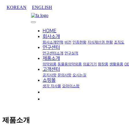
KOREAN
ENGLISH
HOME
회사소개
회사소개
연혁
비전
인증현황
지식재산권 현황
조직도
연구센터
연구센터소개
연구실적
제품소개
의약외품
동물용의약외품
의료기기
화장품
생활용품
O
고객센터
공지사항
문의사항
오시는길
쇼핑몰
생각 자사몰
오마이스왑
제품소개