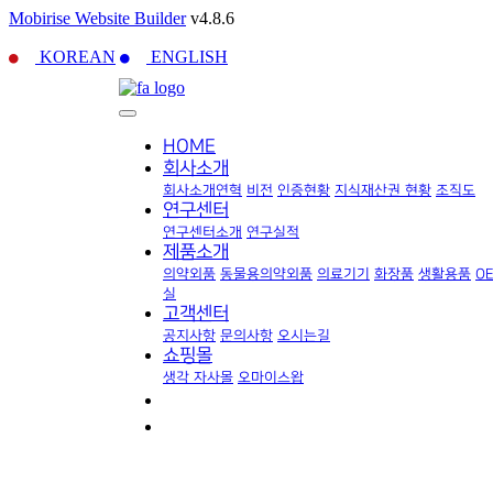
Mobirise Website Builder
v4.8.6
KOREAN
ENGLISH
HOME
회사소개
회사소개
연혁
비전
인증현황
지식재산권 현황
조직도
연구센터
연구센터소개
연구실적
제품소개
의약외품
동물용의약외품
의료기기
화장품
생활용품
O
실
고객센터
공지사항
문의사항
오시는길
쇼핑몰
생각 자사몰
오마이스왑