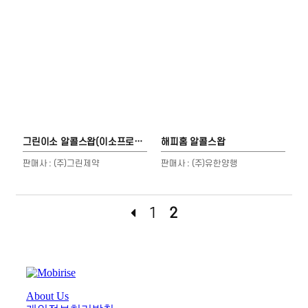
그린이소 알콜스왑(이소프로판올)
해피홈 알콜스왑
판매사 : (주)그린제약
판매사 : (주)유한양행
1
2
About Us