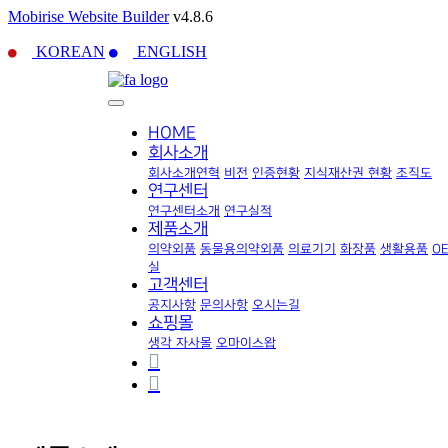
Mobirise Website Builder
v4.8.6
KOREAN
ENGLISH
HOME
회사소개
회사소개
연혁
비전
인증현황
지식재산권 현황
조직도
연구센터
연구센터소개
연구실적
제품소개
의약외품
동물용의약외품
의료기기
화장품
생활용품
O
실
고객센터
공지사항
문의사항
오시는길
쇼핑몰
생각 자사몰
오마이스왑