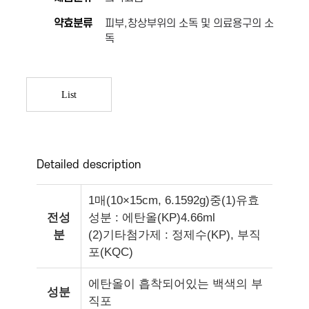
약효분류
피부,창상부위의 소독 및 의료용구의 소
독
List
Detailed description
1매(10×15cm, 6.1592g)중(1)유효
전성
성분 : 에탄올(KP)4.66ml
분
(2)기타첨가제 : 정제수(KP), 부직
포(KQC)
에탄올이 흡착되어있는 백색의 부
성분
직포