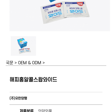
국문 > OEM & ODM >
해피홈알콜스왑와이드
(주)유한양행
제품분류
의약외품