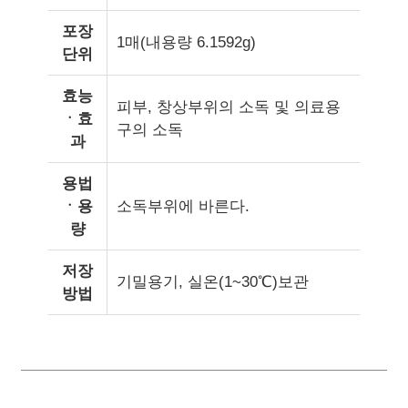
포장
1매(내용량 6.1592g)
단위
효능
피부, 창상부위의 소독 및 의료용
ㆍ효
구의 소독
과
용법
ㆍ용
소독부위에 바른다.
량
저장
기밀용기, 실온(1~30℃)보관
방법