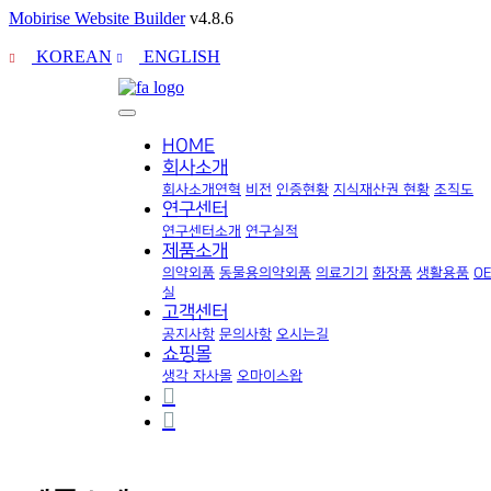
Mobirise Website Builder
v4.8.6
KOREAN
ENGLISH
HOME
회사소개
회사소개
연혁
비전
인증현황
지식재산권 현황
조직도
연구센터
연구센터소개
연구실적
제품소개
의약외품
동물용의약외품
의료기기
화장품
생활용품
O
실
고객센터
공지사항
문의사항
오시는길
쇼핑몰
생각 자사몰
오마이스왑