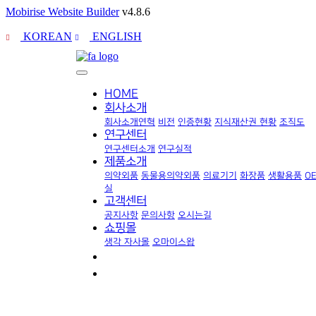
Mobirise Website Builder
v4.8.6
KOREAN
ENGLISH
HOME
회사소개
회사소개
연혁
비전
인증현황
지식재산권 현황
조직도
연구센터
연구센터소개
연구실적
제품소개
의약외품
동물용의약외품
의료기기
화장품
생활용품
O
실
고객센터
공지사항
문의사항
오시는길
쇼핑몰
생각 자사몰
오마이스왑