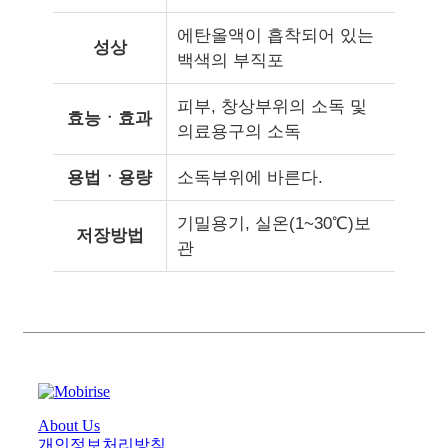
에탄올액이 흡착되어 있는
성상
백색의 부직포
피부, 창상부위의 소독 및
효능ㆍ효과
의료용구의 소독
용법ㆍ용량
소독부위에 바른다.
기밀용기, 실온(1~30℃)보
저장방법
관
About Us
개인정보처리방침