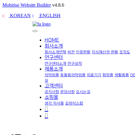
Mobirise Website Builder
v4.8.6
KOREAN
ENGLISH
HOME
회사소개
회사소개
연혁
비전
인증현황
지식재산권 현황
조직도
연구센터
연구센터소개
연구실적
제품소개
의약외품
동물용의약외품
의료기기
화장품
생활용품
O
실
고객센터
공지사항
문의사항
오시는길
쇼핑몰
생각 자사몰
오마이스왑