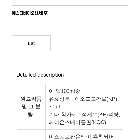
에스디바이오센서(주)
List
Detailed description
이 약100ml중
원료약품
유효성분 : 이소프로판올(KP)
및 그 분
70ml
량
기타 첨가제 : 정제수(KP)적량,
레이욘스테이플면(KQC)
이소프로판올액이 흡착되어