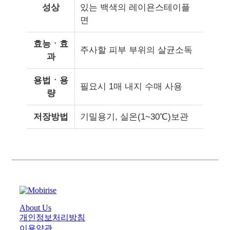
성상
있는 백색의 레이욘스테이플
면
효능ㆍ효
주사할 피부 부위의 살균소독
과
용법ㆍ용
필요시 1매 내지 수매 사용
량
저장방법
기밀용기, 실온(1~30℃)보관
About Us
개인정보처리방침
이용약관