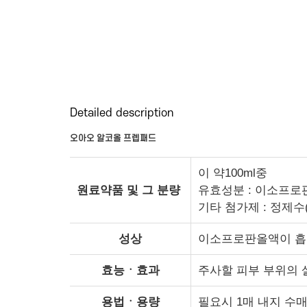
Detailed description
오아오 알코올 프렙패드
이 약100ml중
원료약품 및 그 분량
유효성분 : 이소프로판올
기타 첨가제 : 정제수(
성상
이소프로판올액이 흡
효능ㆍ효과
주사할 피부 부위의
용법ㆍ용량
필요시 1매 내지 수매