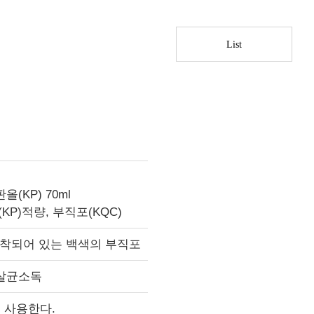
List
(KP) 70ml
KP)적량, 부직포(KQC)
착되어 있는 백색의 부직포
 살균소독
 사용한다.