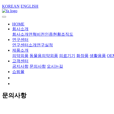
KOREAN
ENGLISH
HOME
회사소개
회사소개
연혁
비전
인증현황
조직도
연구센터
연구센터소개
연구실적
제품소개
의약외품
동물용의약외품
의료기기
화장품
생활용품
OE
고객센터
공지사항
문의사항
오시는길
쇼핑몰
문의사항