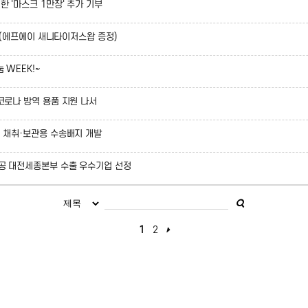
한 '마스크 1만장' 추가 기부
강화 (에프에이 새니타이저스왑 증정)
 WEEK!~
 코로나 방역 용품 지원 나서
체 채취·보관용 수송배지 개발
진공 대전세종본부 수출 우수기업 선정
1
2