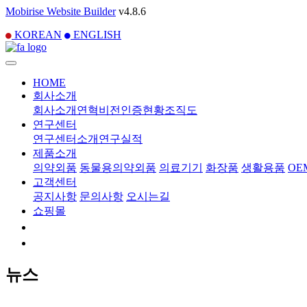
Mobirise Website Builder
v4.8.6
KOREAN
ENGLISH
HOME
회사소개
회사소개
연혁
비전
인증현황
조직도
연구센터
연구센터소개
연구실적
제품소개
의약외품
동물용의약외품
의료기기
화장품
생활용품
OE
고객센터
공지사항
문의사항
오시는길
쇼핑몰
뉴스