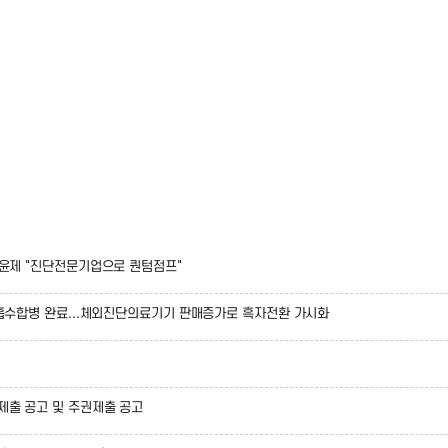
남윤제 "진단전문기업으로 퀀텀점프"
 흡수합병 완료...체외진단의료기기 판매증가로 흑자전환 가시화
제출 공고 및 주권제출 공고