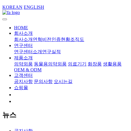
KOREAN
ENGLISH
HOME
회사소개
회사소개
연혁
비전
인증현황
조직도
연구센터
연구센터소개
연구실적
제품소개
의약외품
동물용의약외품
의료기기
화장품
생활용품
OEM & ODM
고객센터
공지사항
문의사항
오시는길
쇼핑몰
뉴스
공지사항