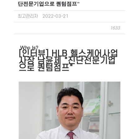
단전문기업으로 퀀텀점프"
최고관리자
2022-03-21
1633
Who Is?
[인터뷰] HLB 헬스케어사업
사장 남윤제 "진단전문기업
으로 퀀텀점프"