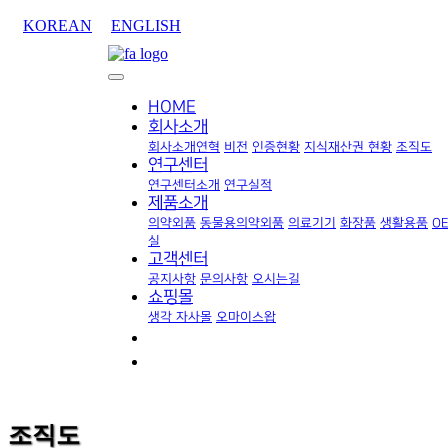
KOREAN
ENGLISH
HOME
회사소개
회사소개
연혁
비전
인증현황
지식재산권 현황
조직도
연구센터
연구센터소개
연구실적
제품소개
의약외품
동물용의약외품
의료기기
화장품
생활용품
O
실
고객센터
공지사항
문의사항
오시는길
쇼핑몰
생각 자사몰
오마이스왑
조직도