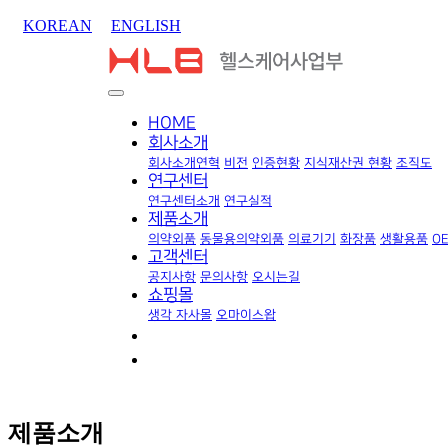
KOREAN
ENGLISH
HOME
회사소개
회사소개
연혁
비전
인증현황
지식재산권 현황
조직도
연구센터
연구센터소개
연구실적
제품소개
의약외품
동물용의약외품
의료기기
화장품
생활용품
O
고객센터
공지사항
문의사항
오시는길
쇼핑몰
생각 자사몰
오마이스왑
제품소개