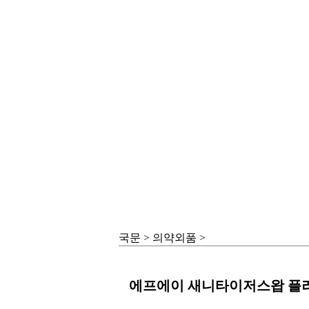
국문 > 의약외품 >
에프에이 새니타이저스왑 플