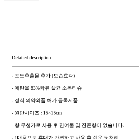
Detailed description
- 포도추출물 추가 (보습효과)
- 에탄올 83%함유 살균 소독티슈
- 정식 의약외품 허가 등록제품
- 원단사이즈 : 15×15cm
- 향 무첨가로 사용 후 잔여물 및 잔존향이 없습니다.
- 1매용으로 휴대가 간편하고 사용 후 쉬운 뒷처리