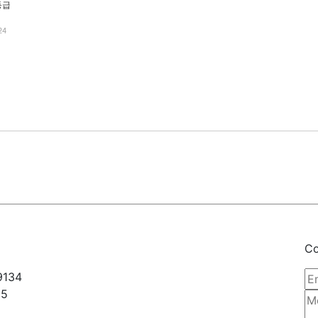
등급
24
Co
9134
35