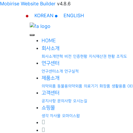
Mobirise Website Builder
v4.8.6
KOREAN
ENGLISH
HOME
회사소개
회사소개
연혁
비전
인증현황
지식재산권 현황
조직도
연구센터
연구센터소개
연구실적
제품소개
의약외품
동물용의약외품
의료기기
화장품
생활용품
OE
고객센터
공지사항
문의사항
오시는길
쇼핑몰
생각 자사몰
오마이스왑