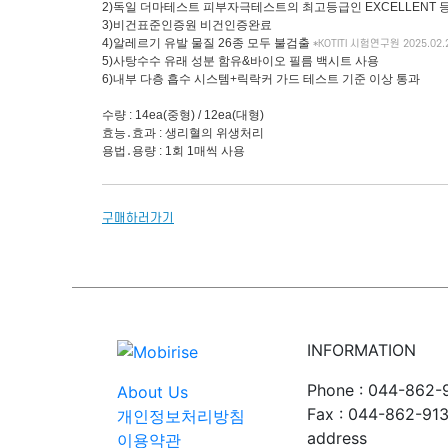
2)독일 더마테스트 피부자극테스트의 최고등급인 EXCELLENT 
3)비건표준인증원 비건인증완료
4)알레르기 유발 물질 26종 모두 불검출
*KOTITI 시험연구원 2025.02.
5)사탕수수 유래 성분 함유&바이오 필름 백시트 사용
6)내부 다층 흡수 시스템+릭락커 가드 테스트 기준 이상 통과
수량 : 14ea(중형) / 12ea(대형)
효능․효과 : 생리혈의 위생처리
용법․용량 : 1회 1매씩 사용
구매하러가기
INFORMATION
Phone : 044-862-
About Us
Fax : 044-862-91
개인정보처리방침
address
이용약관