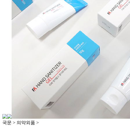
국문 > 의약외품 >