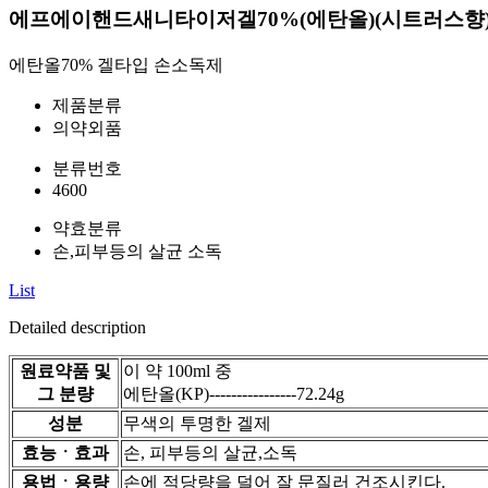
에프에이핸드새니타이저겔70%(에탄올)(시트러스향
에탄올70% 겔타입 손소독제
제품분류
의약외품
분류번호
4600
약효분류
손,피부등의 살균 소독
List
Detailed description
원료약품 및
이 약 100ml 중
그 분량
에탄올(KP)----------------72.24g
성분
무색의 투명한 겔제
효능ㆍ효과
손, 피부등의 살균,소독
용법ㆍ용량
손에 적당량을 덜어 잘 문질러 건조시킨다.