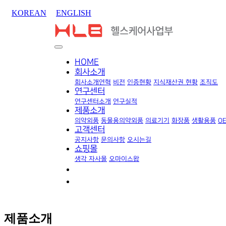
KOREAN
ENGLISH
HOME
회사소개
회사소개
연혁
비전
인증현황
지식재산권 현황
조직도
연구센터
연구센터소개
연구실적
제품소개
의약외품
동물용의약외품
의료기기
화장품
생활용품
O
고객센터
공지사항
문의사항
오시는길
쇼핑몰
생각 자사몰
오마이스왑
제품소개