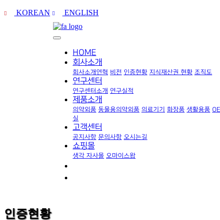
KOREAN
ENGLISH
HOME
회사소개
회사소개
연혁
비전
인증현황
지식재산권 현황
조직도
연구센터
연구센터소개
연구실적
제품소개
의약외품
동물용의약외품
의료기기
화장품
생활용품
O
실
고객센터
공지사항
문의사항
오시는길
쇼핑몰
생각 자사몰
오마이스왑
인증현황