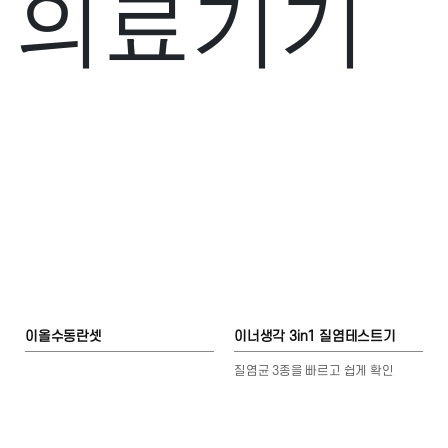
의료기기
이올수동란셋
이너생각 3in1 질염테스트기
질염균 3종을 빠르고 쉽게 확인