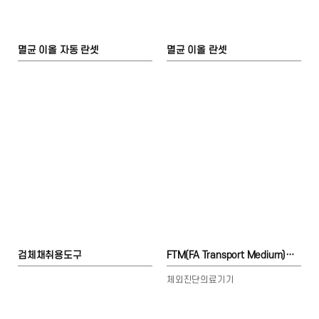
멸균 이올 자동 란셋
멸균 이올 란셋
검체채취용도구
FTM(FA Transport Medium)검체수송배지
체외진단의료기기