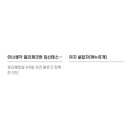
이너생각 얼리체크원 임신테스트기
이지 설압자(혀누르개)
생리예정일 4-5일 이전 빠르고 정확
한 진단