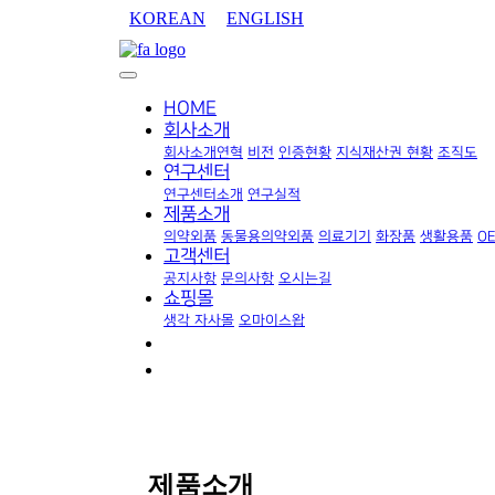
KOREAN
ENGLISH
HOME
회사소개
회사소개
연혁
비전
인증현황
지식재산권 현황
조직도
연구센터
연구센터소개
연구실적
제품소개
의약외품
동물용의약외품
의료기기
화장품
생활용품
O
고객센터
공지사항
문의사항
오시는길
쇼핑몰
생각 자사몰
오마이스왑
제품소개