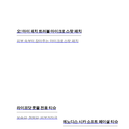
오! 마이 패치 트러블 마이크로 스팟 패치
피부 속부터 잡아주는 마이크로 스팟 패치
라이프닷 콧물 전용 티슈
보습감, 청량감, 피부저자극
에노디스 시카 소프트 페이셜 티슈