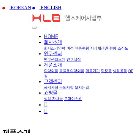
KOREAN
ENGLISH
HOME
회사소개
회사소개
연혁
비전
인증현황
지식재산권 현황
조직도
연구센터
연구센터소개
연구실적
제품소개
의약외품
동물용의약외품
의료기기
화장품
생활용품
O
실
고객센터
공지사항
문의사항
오시는길
쇼핑몰
생각 자사몰
오마이스왑
제품소개