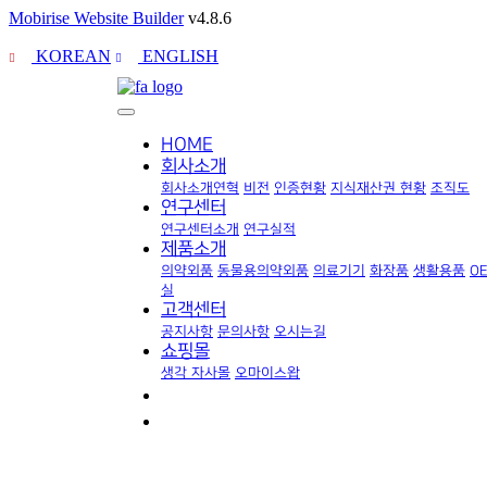
Mobirise Website Builder
v4.8.6
KOREAN
ENGLISH
HOME
회사소개
회사소개
연혁
비전
인증현황
지식재산권 현황
조직도
연구센터
연구센터소개
연구실적
제품소개
의약외품
동물용의약외품
의료기기
화장품
생활용품
O
실
고객센터
공지사항
문의사항
오시는길
쇼핑몰
생각 자사몰
오마이스왑