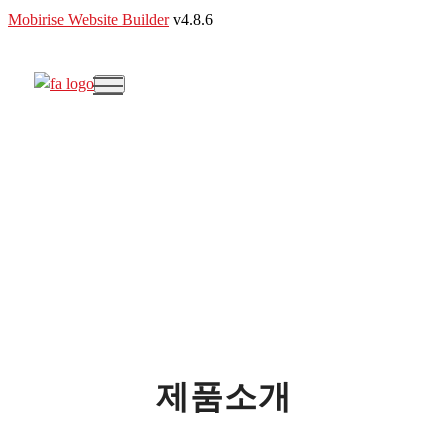
Mobirise Website Builder
v4.8.6
제품소개