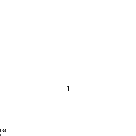
1
134
5